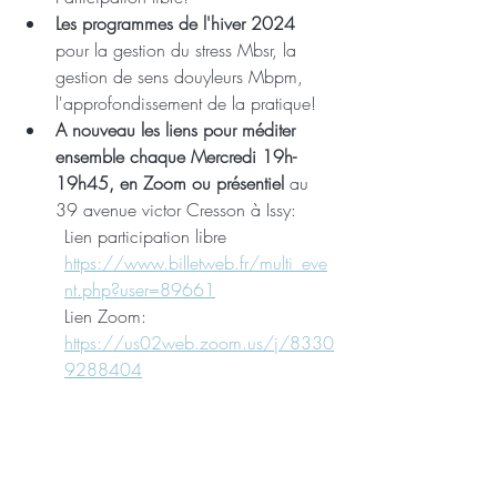
Les programmes de l'hiver 2024
pour la gestion du stress Mbsr, la 
gestion de sens douyleurs Mbpm, 
l'approfondissement de la pratique!
A nouveau les liens pour méditer 
ensemble chaque Mercredi 19h-
19h45, en Zoom ou présentiel 
au 
39 avenue victor Cresson à Issy: 
Lien participation libre 
https://www.billetweb.fr/multi_eve
nt.php?user=89661
Lien Zoom: 
https://us02web.zoom.us/j/8330
9288404