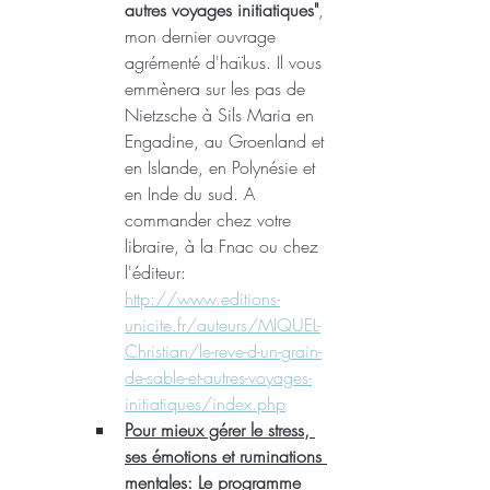
autres voyages initiatiques"
, 
mon dernier ouvrage 
agrémenté d'haïkus. Il vous 
emmènera sur les pas de 
Nietzsche à Sils Maria en 
Engadine, au Groenland et 
en Islande, en Polynésie et 
en Inde du sud. A 
commander chez votre 
libraire, à la Fnac ou chez 
l'éditeur: 
http://www.editions-
unicite.fr/auteurs/MIQUEL-
Christian/le-reve-d-un-grain-
de-sable-et-autres-voyages-
initiatiques/index.php
Pour mieux gérer le stress, 
ses émotions et ruminations 
mentales:
 Le programme 